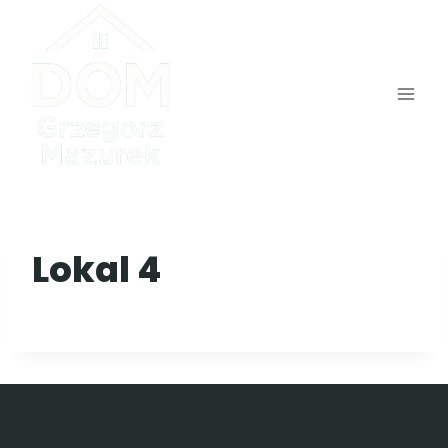
Przejdź
do
treści
Lokal 4